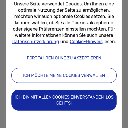
Samsung
Unsere Seite verwendet Cookies. Um Ihnen eine
optimale Nutzung der Seite zu ermöglichen,
27/03/2024
möchten wir auch optionale Cookies setzen. Sie
können wählen, ob Sie alle Cookies akzeptieren
International Women‘s Day:
oder eigene Präferenzen einstellen möchten. Für
Female Leaders von Samsung
weitere Informationen können Sie auch unsere
Schweiz im Gespräch
Datenschutzerklärung
und
Cookie-Hinweis
lesen.
08/03/2024
FORTFAHREN OHNE ZU AKZEPTIEREN
Schweizer Schulklassen auf der
Zielgeraden von «Solve for
Tomorrow»
ICH MÖCHTE MEINE COOKIES VERWALTEN
05/03/2024
Martin Zust ist neuer Head of
ICH BIN MIT ALLEN COOKIES EINVERSTANDEN, LOS
Corporate and Brand
GEHT'S!
Communications bei Samsung...
04/03/2024