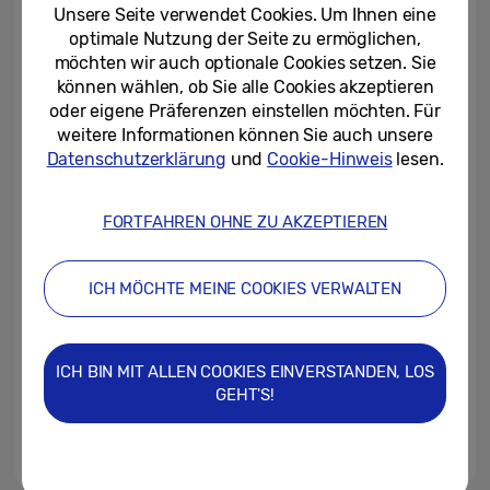
Sonderausgabe von The Frame
Unsere Seite verwendet Cookies. Um Ihnen eine
optimale Nutzung der Seite zu ermöglichen,
24/08/2023
möchten wir auch optionale Cookies setzen. Sie
können wählen, ob Sie alle Cookies akzeptieren
Das BARBIE SmartThings
oder eigene Präferenzen einstellen möchten. Für
Dreamhouse: Samsung kündigt
weitere Informationen können Sie auch unsere
Partnerschaft mit Warner...
Datenschutzerklärung
und
Cookie-Hinweis
lesen.
20/07/2023
FORTFAHREN OHNE ZU AKZEPTIEREN
Der Samsung 98-Zoll-QLED-TV
bringt Kinofeeling nach Hause
ICH MÖCHTE MEINE COOKIES VERWALTEN
06/07/2023
Home Cinema Erlebnis mit dem
ICH BIN MIT ALLEN COOKIES EINVERSTANDEN, LOS
neuen Samsung Micro LED
GEHT'S!
06/06/2023