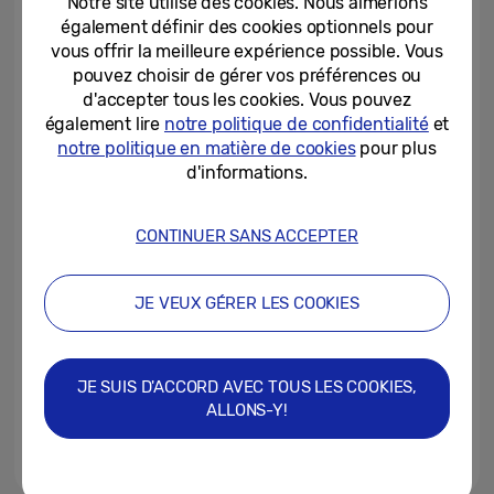
Notre site utilise des cookies. Nous aimerions
poche
également définir des cookies optionnels pour
vous offrir la meilleure expérience possible. Vous
09/07/2025
pouvez choisir de gérer vos préférences ou
d'accepter tous les cookies. Vous pouvez
Samsung Suisse lance le Smart
Monitor M9 avec écran QD-
également lire
notre politique de confidentialité
et
OLED, basé sur l’IA
notre politique en matière de cookies
pour plus
d'informations.
04/07/2025
Plus léger, plus intelligent et plus
CONTINUER SANS ACCEPTER
puissant : le nouvel aspirateur-
balai sans fil AI Jet Lite
JE VEUX GÉRER LES COOKIES
17/06/2025
Regarder la télévision en plein
air : le téléviseur d’extérieur The
JE SUIS D'ACCORD AVEC TOUS LES COOKIES,
Terrace apporte une image...
ALLONS-Y!
11/06/2025