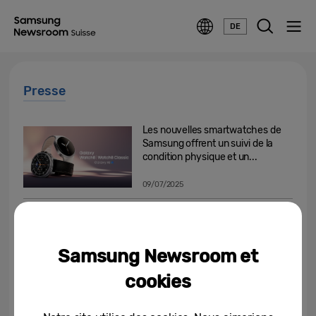
DE
Presse
Les nouvelles smartwatches de
Samsung offrent un suivi de la
condition physique et un...
09/07/2025
Le nouveau Galaxy Z Fold7 : un
powerhouse ultra-mince pour le
multitasking on the go
Samsung Newsroom et
09/07/2025
cookies
Le nouveau Galaxy Z Flip7 : un
studio de selfies au format de