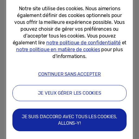
sécurité. Le Galaxy XCover Pro ainsi que le
Notre site utilise des cookies. Nous aimerions
Galaxy Tab Active 3 sont résistantes contre
également définir des cookies optionnels pour
l’eau et la poussière conformément à la
vous offrir la meilleure expérience possible. Vous
norme IP68¹, peuvent s’utiliser avec des
pouvez choisir de gérer vos préférences ou
d'accepter tous les cookies. Vous pouvez
gants² et disposent d’une batterie d’une
également lire
notre politique de confidentialité
et
grande autonomie.
notre politique en matière de cookies
pour plus
d'informations.
Service numérique sécurisé avec
Knox Suite
CONTINUER SANS ACCEPTER
S’agissant de la configuration des appareils,
la Garde suisse pontificale a opté pour
JE VEUX GÉRER LES COOKIES
Knox Suite. La plate-forme entièrement
intégrée de Samsung facilite la
JE SUIS D'ACCORD AVEC TOUS LES COOKIES,
configuration, la sécurisation, la gestion et
ALLONS-Y!
l’analyse des appareils, qu’il s’agisse d’un
seul d’entre eux ou d’une flotte entière. Il