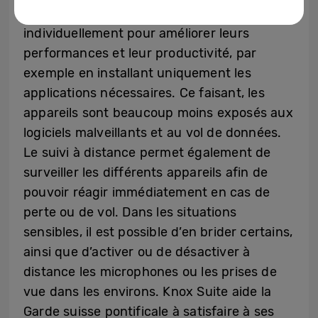
est possible d’optimiser ceux-ci
individuellement pour améliorer leurs
performances et leur productivité, par
exemple en installant uniquement les
applications nécessaires. Ce faisant, les
appareils sont beaucoup moins exposés aux
logiciels malveillants et au vol de données.
Le suivi à distance permet également de
surveiller les différents appareils afin de
pouvoir réagir immédiatement en cas de
perte ou de vol. Dans les situations
sensibles, il est possible d’en brider certains,
ainsi que d’activer ou de désactiver à
distance les microphones ou les prises de
vue dans les environs. Knox Suite aide la
Garde suisse pontificale à satisfaire à ses