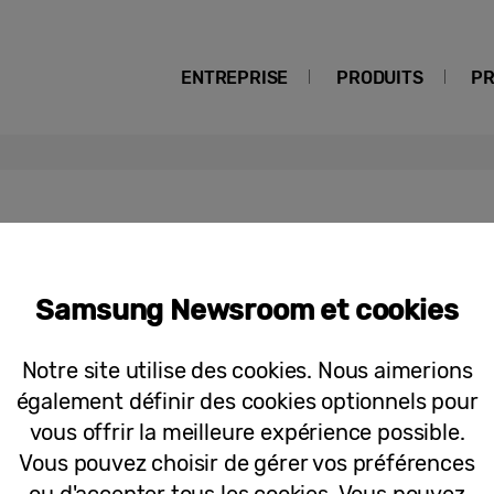
ENTREPRISE
PRODUITS
PR
ctive
Samsung Newsroom et cookies
Communiqués
La Garde suisse pontificiale adopte 
Notre site utilise des cookies. Nous aimerions
protéger le Vatican
également définir des cookies optionnels pour
vous offrir la meilleure expérience possible.
Vous pouvez choisir de gérer vos préférences
ou d'accepter tous les cookies. Vous pouvez