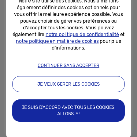
Notre site utilise des cookies. Nous aimerions
également définir des cookies optionnels pour
vous offrir la meilleure expérience possible. Vous
03/03/2025
pouvez choisir de gérer vos préférences ou
d'accepter tous les cookies. Vous pouvez
Un lancement avantageux dans
l’écosystème Galaxy : le
également lire
notre politique de confidentialité
et
nouveau Samsung Galaxy A16...
notre politique en matière de cookies
pour plus
d'informations.
22/10/2024
Samsung étend la fonction
CONTINUER SANS ACCEPTER
Circle to Search aux séries
Galaxy A et Galaxy Tab S9 FE
JE VEUX GÉRER LES COOKIES
15/08/2024
L’application « Try Galaxy » de
Samsung permet de découvrir
JE SUIS D'ACCORD AVEC TOUS LES COOKIES,
de nouvelles fonctions IA sur...
ALLONS-Y!
18/04/2024