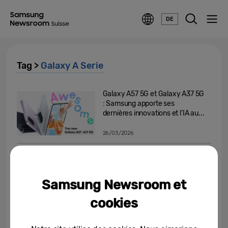
DE
Tag >
Galaxy A Serie
Galaxy A57 5G et Galaxy A37 5G
: Samsung apporte ses
dernières innovations et l’IA au...
26/03/2026
Samsung rend l’IA accessible à
tous avec « Awesome
Intelligence », la première...
Samsung Newsroom et
02/04/2025
cookies
Samsung lance l’IA sur les
nouveaux modèles de la série A