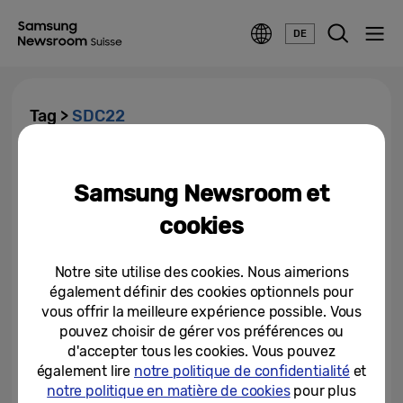
DE
Tag >
SDC22
Samsung inaugure la nouvelle
ère technologique Calm autour
Samsung Newsroom et
de SmartThings lors de la...
cookies
12/09/2022
Notre site utilise des cookies. Nous aimerions
également définir des cookies optionnels pour
vous offrir la meilleure expérience possible. Vous
pouvez choisir de gérer vos préférences ou
d'accepter tous les cookies. Vous pouvez
également lire
notre politique de confidentialité
et
notre politique en matière de cookies
pour plus