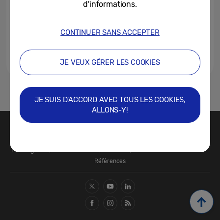
d'informations.
CONTINUER SANS ACCEPTER
JE VEUX GÉRER LES COOKIES
1
JE SUIS D'ACCORD AVEC TOUS LES COOKIES,
ALLONS-Y!
Nous contacter
SAMSUNG.COM
Infos légales
Confidentialité
Cookies
Préférences de cookies
Références