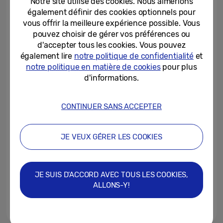
Notre site utilise des cookies. Nous aimerions
d’achat des téléviseurs...
également définir des cookies optionnels pour
vous offrir la meilleure expérience possible. Vous
07/11/2025
pouvez choisir de gérer vos préférences ou
d'accepter tous les cookies. Vous pouvez
Découvrir l’art d’une nouvelle
manière avec le Samsung The
également lire
notre politique de confidentialité
et
Frame TV à Art Basel 2024 à...
notre politique en matière de cookies
pour plus
d'informations.
11/06/2024
Samsung Music Frame, le cadre
CONTINUER SANS ACCEPTER
photo qui joue de la musique, est
disponible dès maintenant...
JE VEUX GÉRER LES COOKIES
14/05/2024
L’Art Store Samsung accueille
une douzaine d’œuvres
JE SUIS D'ACCORD AVEC TOUS LES COOKIES,
majeures de Jean-Michel...
ALLONS-Y!
07/05/2024