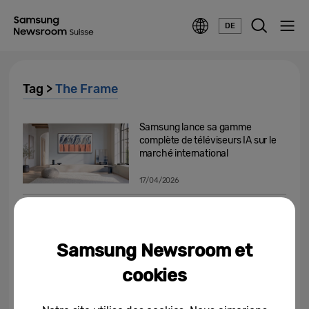
DE
Tag >
The Frame
Samsung lance sa gamme
complète de téléviseurs IA sur le
marché international
17/04/2026
Samsung est depuis 20 ans la
marque de téléviseurs nᵒ 1 dans
le monde
Samsung Newsroom et
10/03/2026
cookies
Faites le bon choix avant le
Black Friday grâce au guide