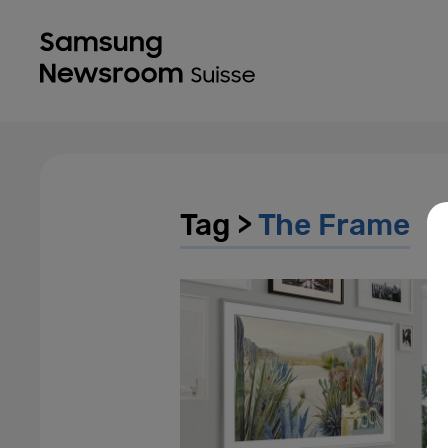
Tag >
The Frame