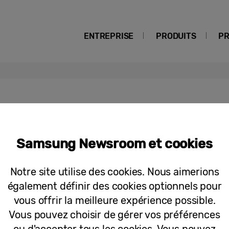
ENTREPRISE
PRODUITS
PR
Samsung Newsroom et cookies
Communiqués
Avec le Belvédère et Samsung, Klimt e
Notre site utilise des cookies. Nous aimerions
salon
également définir des cookies optionnels pour
vous offrir la meilleure expérience possible.
Vous pouvez choisir de gérer vos préférences
ou d'accepter tous les cookies. Vous pouvez