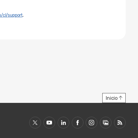
/cl/support
.
Inicio