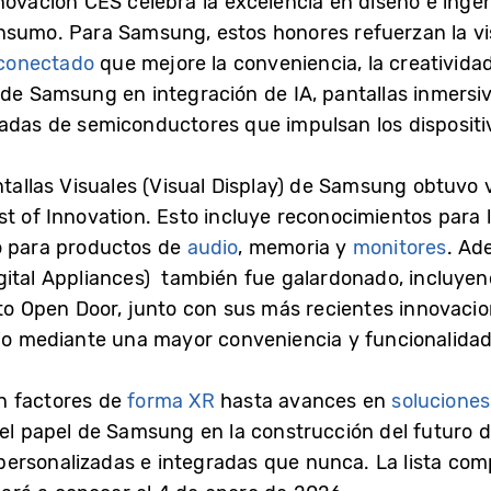
novación CES celebra la excelencia en diseño e inge
nsumo. Para Samsung, estos honores refuerzan la vi
conectado
que mejore la conveniencia, la creatividad
 de Samsung en integración de IA, pantallas inmersiv
zadas de semiconductores que impulsan los disposit
ntallas Visuales (Visual Display) de Samsung obtuvo 
st of Innovation. Esto incluye reconocimientos para 
mo para productos de
audio
, memoria y
monitores
. Ad
gital Appliances) también fue galardonado, incluyen
uto Open Door, junto con sus más recientes innovaci
rio mediante una mayor conveniencia y funcionalidad
n factores de
forma XR
hasta avances en
soluciones
el papel de Samsung en la construcción del futuro d
personalizadas e integradas que nunca. La lista com