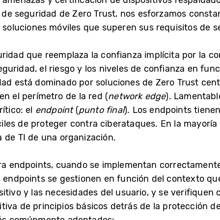
 amenazas y certificación de dispositivos respaldad
os de seguridad de Zero Trust, nos esforzamos const
y soluciones móviles que superen sus requisitos de s
idad que reemplaza la confianza implícita por la conf
guridad, el riesgo y los niveles de confianza en fun
dad está dominado por soluciones de Zero Trust cent
n el perímetro de la red (
network edge
). Lamentabl
ítico: el
endpoint
(
punto final
). Los endpoints tiene
íciles de proteger contra ciberataques. En la mayoría
 de TI de una organización.
ara endpoints, cuando se implementan correctamente
s endpoints se gestionen en función del contexto que
itivo y las necesidades del usuario, y se verifiquen
nitiva de principios básicos detrás de la protección d