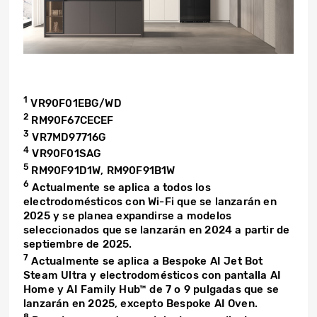
1
VR90F01EBG/WD
2
RM90F67CECEF
3
VR7MD97716G
4
VR90F01SAG
5
RM90F91D1W, RM90F91B1W
6
Actualmente se aplica a todos los
electrodomésticos con Wi-Fi que se lanzarán en
2025 y se planea expandirse a modelos
seleccionados que se lanzarán en 2024 a partir de
septiembre de 2025.
7
Actualmente se aplica a Bespoke AI Jet Bot
Steam Ultra y electrodomésticos con pantalla AI
Home y AI Family Hub™ de 7 o 9 pulgadas que se
lanzarán en 2025, excepto Bespoke AI Oven.