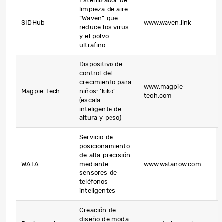
Esterilizador de
limpieza de aire
“Waven” que
SIDHub
www.waven.link
reduce los virus
y el polvo
ultrafino
Dispositivo de
control del
crecimiento para
www.magpie-
Magpie Tech
niños: ‘kiko’
tech.com
(escala
inteligente de
altura y peso)
Servicio de
posicionamiento
de alta precisión
WATA
mediante
www.watanow.com
sensores de
teléfonos
inteligentes
Creación de
diseño de moda