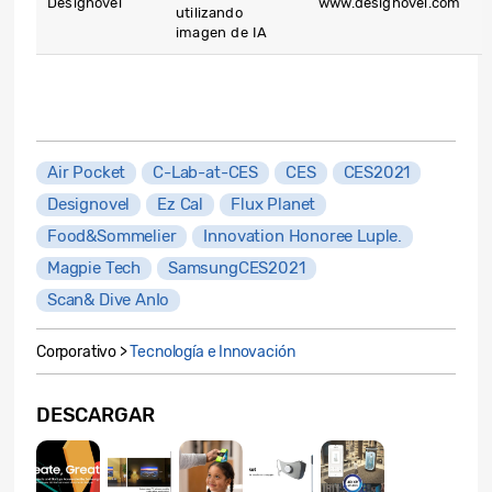
Designovel
www.designovel.com
utilizando
imagen de IA
Air Pocket
C-Lab-at-CES
CES
CES2021
Designovel
Ez Cal
Flux Planet
Food&Sommelier
Innovation Honoree Luple.
Magpie Tech
SamsungCES2021
Scan& Dive AnIo
Corporativo >
Tecnología e Innovación
DESCARGAR