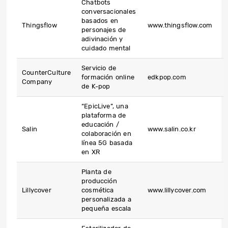
Chatbots
conversacionales
basados ​​en
Thingsflow
www.thingsflow.com
personajes de
adivinación y
cuidado mental
Servicio de
CounterCulture
formación online
edkpop.com
Company
de K-pop
“EpicLive”, una
plataforma de
educación /
Salin
www.salin.co.kr
colaboración en
línea 5G basada
en XR
Planta de
producción
Lillycover
cosmética
www.lillycover.com
personalizada a
pequeña escala