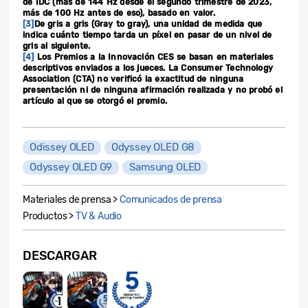
de IDC (más de 144 Hz desde el segundo trimestre de 2023,
más de 100 Hz antes de eso), basado en valor.
[3]
De gris a gris (Gray to gray), una unidad de medida que
indica cuánto tiempo tarda un píxel en pasar de un nivel de
gris al siguiente.
[4]
Los Premios a la Innovación CES se basan en materiales
descriptivos enviados a los jueces. La Consumer Technology
Association (CTA) no verificó la exactitud de ninguna
presentación ni de ninguna afirmación realizada y no probó el
artículo al que se otorgó el premio.
Odissey OLED
Odyssey OLED G8
Odyssey OLED G9
Samsung OLED
Materiales de prensa >
Comunicados de prensa
Productos >
TV & Audio
DESCARGAR