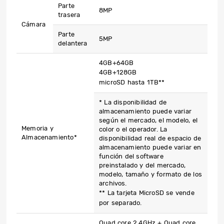
Parte
8MP
trasera
Cámara
Parte
5MP
delantera
4GB+64GB
4GB+128GB
microSD hasta 1TB**
* La disponibilidad de
almacenamiento puede variar
según el mercado, el modelo, el
Memoria y
color o el operador. La
Almacenamiento*
disponibilidad real de espacio de
almacenamiento puede variar en
función del software
preinstalado y del mercado,
modelo, tamaño y formato de los
archivos.
** La tarjeta MicroSD se vende
por separado.
Quad core 2,4GHz + Quad core