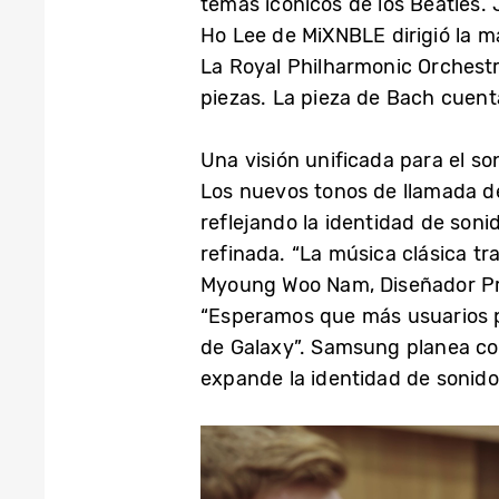
temas icónicos de los Beatles.
Ho Lee de MiXNBLE dirigió la m
La Royal Philharmonic Orchestr
piezas. La pieza de Bach cuenta
Una visión unificada para el so
Los nuevos tonos de llamada de 
reflejando la identidad de soni
refinada. “La música clásica tr
Myoung Woo Nam, Diseñador Pri
“Esperamos que más usuarios pu
de Galaxy”. Samsung planea con
expande la identidad de sonido