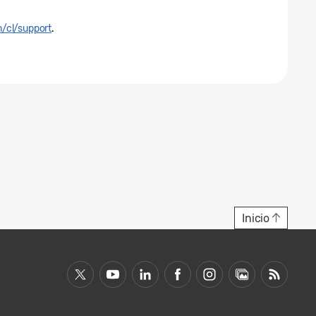
/cl/support
.
Inicio