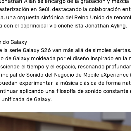
 Jonathan Allan se encargó de la grabación y mezcla
asterización en Seúl, destacando la colaboración ent
a, una orquesta sinfónica del Reino Unido de renom
 con el coprincipal violonchelista Jonathan Ayling.
nido Galaxy
la serie Galaxy S26 van más allá de simples alertas
do de Galaxy moldeada por el diseño inspirado en la n
asciende el tiempo y el espacio, resonando profunda
ncipal de Sonido del Negocio de Mobile eXperience 
edan experimentar la música clásica de forma natura
tinuar aplicando una filosofía de sonido constante
 unificada de Galaxy.