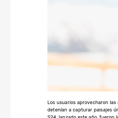
Los usuarios aprovecharon las
detenían a capturar paisajes ún
S24, lanzado este año, fueron l