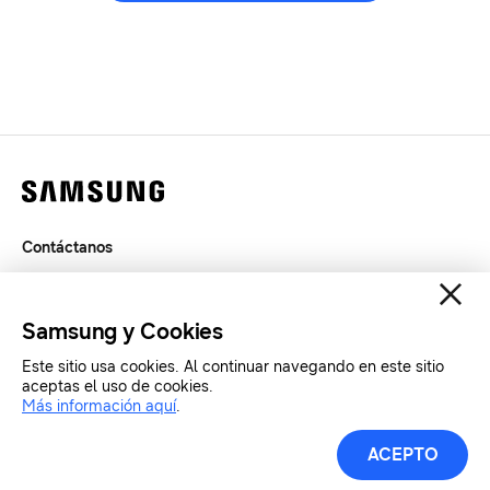
Contáctanos
Términos de Uso
Privacidad
Samsung y Cookies
SAMSUNG.COM
Este sitio usa cookies. Al continuar navegando en este sitio
aceptas el uso de cookies.
Copyright© SAMSUNG Todos los derechos reservados.
Más información aquí
.
ACEPTO