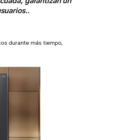
ecuada, garantizan un
suarios..
scos durante más tiempo,