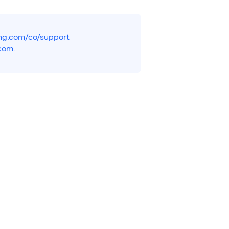
g.com/co/support
com
.