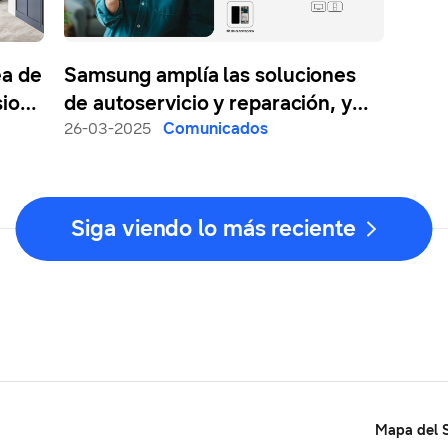
ea de
Samsung amplía las soluciones
sion
de autoservicio y reparación, y
lanza el programa “Renueva
26-03-2025
Comunicados
Contigo”
Siga viendo lo más reciente
Mapa del S