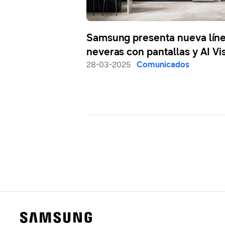
Samsung presenta nueva lín
neveras con pantallas y AI Vi
Inside perfeccionado
28-03-2025
Comunicados