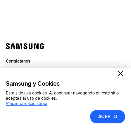
Contáctanos
Términos de Uso
Privacidad
Samsung y Cookies
SAMSUNG.COM
Este sitio usa cookies. Al continuar navegando en este sitio
aceptas el uso de cookies.
Copyright© SAMSUNG Todos los derechos reservados.
Más información aquí
.
ACEPTO