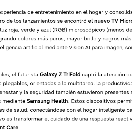
experiencia de entretenimiento en el hogar y consolid
tro de los lanzamientos se encontró
el nuevo TV Micr
luz roja, verde y azul (RGB) microscópicos (menos d
logrando colores más puros, mayor brillo y negros más
eligencia artificial mediante Vision AI para imagen, 
les, el futurista
Galaxy Z TriFold
captó la atención de 
 plegables, orientadas a la multitarea, la productiv
ienestar y la seguridad también estuvieron presentes 
os mediante
Samsung Health
. Estos dispositivos permi
ores de salud, conectándose con el hogar inteligente 
ivo es transformar el cuidado de una respuesta reacti
ent Care
.