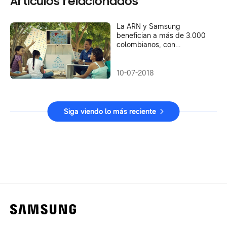
Artículos relacionados
La ARN y Samsung
benefician a más de 3.000
colombianos, con
programas de innovación
en territorios de
reconciliación
10-07-2018
Siga viendo lo más reciente