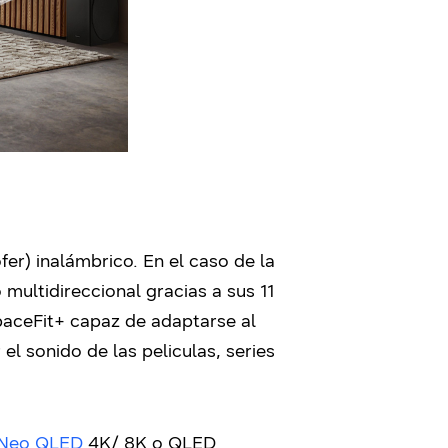
er) inalámbrico. En el caso de la
ultidireccional gracias a sus 11
paceFit+ capaz de adaptarse al
el sonido de las peliculas, series
Neo QLED
4K/ 8K o QLED