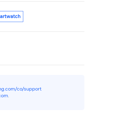
artwatch
g.com/co/support
com
.