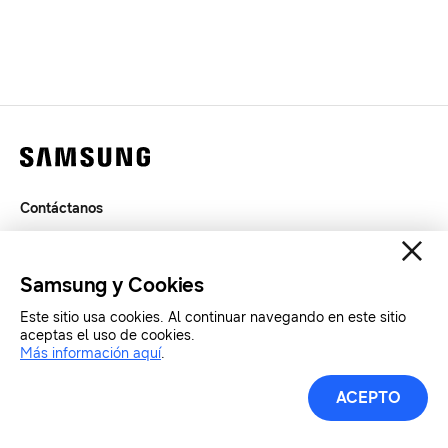
Contáctanos
Términos de Uso
Privacidad
Samsung y Cookies
SAMSUNG.COM
Este sitio usa cookies. Al continuar navegando en este sitio
aceptas el uso de cookies.
Más información aquí
.
Copyright© SAMSUNG Todos los derechos reservados.
ACEPTO