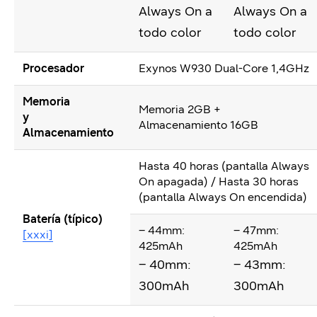
Always On a
Always On a
todo color
todo color
Procesador
Exynos W930 Dual-Core 1,4GHz
Memoria
Memoria 2GB +
y
Almacenamiento 16GB
Almacenamiento
Hasta 40 horas (pantalla Always
On apagada) / Hasta 30 horas
(pantalla Always On encendida)
Batería (típico)
– 44mm:
– 47mm:
[xxxi]
425mAh
425mAh
– 40mm:
– 43mm:
300mAh
300mAh