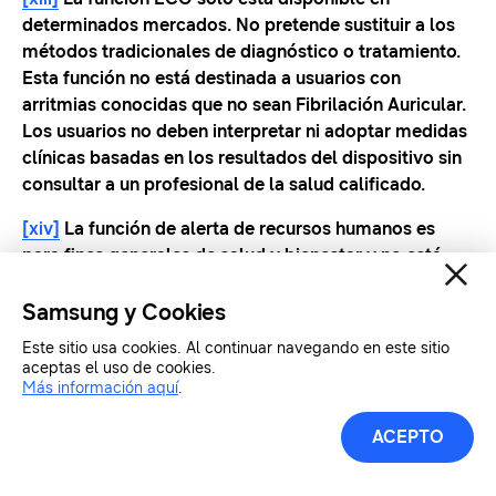
determinados mercados. No pretende sustituir a los
métodos tradicionales de diagnóstico o tratamiento.
Esta función no está destinada a usuarios con
arritmias conocidas que no sean Fibrilación Auricular.
Los usuarios no deben interpretar ni adoptar medidas
clínicas basadas en los resultados del dispositivo sin
consultar a un profesional de la salud calificado.
[xiv]
La función de alerta de recursos humanos es
para fines generales de salud y bienestar y no está
diseñada para usarse en el diagnóstico de
enfermedades u otras condiciones, o en la cura,
Samsung y Cookies
mitigación, tratamiento o prevención de
Este sitio usa cookies. Al continuar navegando en este sitio
enfermedades.
aceptas el uso de cookies.
Más información aquí
.
[xv]
Debido a las restricciones de los países para
obtener la aprobación/registro como dispositivo
ACEPTO
médico, la función sólo es operativa en los teléfonos
y relojes adquiridos en los países en los que el