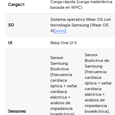
Carga rápida (carga inalámbrica
Carga
24
basada en WPC)
Sistema operativo Wear OS con
SO
tecnología Samsung (Wear OS
4)
[xxxii]
UI
Reloj One UI 5
Sensor
Sensor
BioActive de
Samsung
Samsung
BioActive
(frecuencia
(frecuencia
cardiaca
cardiaca
óptica + señal
óptica + señal
cardiaca
cardiaca
eléctrica +
eléctrica +
análisis de
análisis de
impedancia
impedancia
Sensores
bioeléctrica),
bioeléctrica),