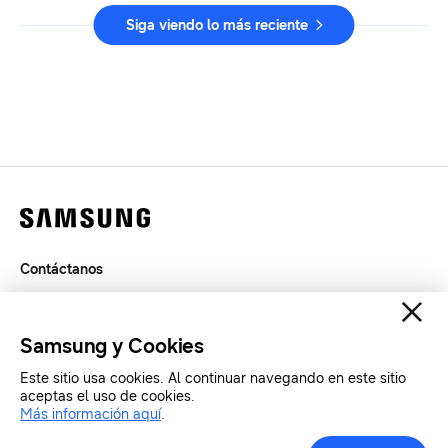
Siga viendo lo más reciente
Contáctanos
Términos de Uso
Privacidad
Samsung y Cookies
SAMSUNG.COM
Este sitio usa cookies. Al continuar navegando en este sitio
aceptas el uso de cookies.
Copyright© SAMSUNG Todos los derechos reservados.
Más información aquí
.