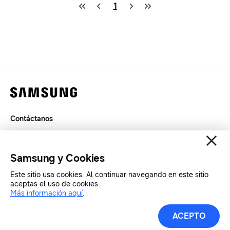
1
Contáctanos
Términos de Uso
Privacidad
Samsung y Cookies
SAMSUNG.COM
Este sitio usa cookies. Al continuar navegando en este sitio
aceptas el uso de cookies.
Copyright© SAMSUNG Todos los derechos reservados.
Más información aquí
.
Materiales de Prensa
ACEPTO