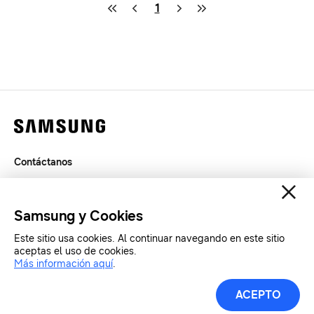
1
Contáctanos
Términos de Uso
Privacidad
Samsung y Cookies
SAMSUNG.COM
Este sitio usa cookies. Al continuar navegando en este sitio
aceptas el uso de cookies.
Copyright© SAMSUNG Todos los derechos reservados.
Más información aquí
.
Materiales de Prensa
ACEPTO