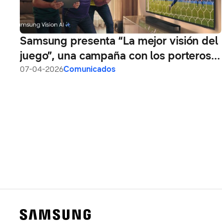
Samsung presenta “La mejor visión del
juego”, una campaña con los porteros
más icónicos de Latinoamérica
07-04-2026
Comunicados