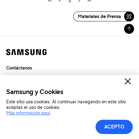
Materiales de Prensa
Contáctanos
Términos de Uso
Privacidad
Samsung y Cookies
SAMSUNG.COM
Este sitio usa cookies. Al continuar navegando en este sitio
aceptas el uso de cookies.
Copyright© SAMSUNG Todos los derechos reservados.
Más información aquí
.
ACEPTO