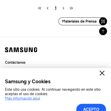
1
Materiales de Prensa
Contáctanos
Términos de Uso
Privacidad
Samsung y Cookies
SAMSUNG.COM
Este sitio usa cookies. Al continuar navegando en este sitio
aceptas el uso de cookies.
Copyright© SAMSUNG Todos los derechos reservados.
Más información aquí
.
ACEPTO