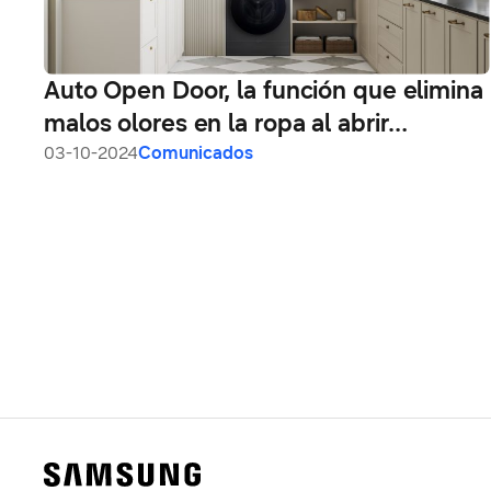
Auto Open Door, la función que elimina
malos olores en la ropa al abrir
automáticamente la puerta después
03-10-2024
Comunicados
del ciclo de lavado