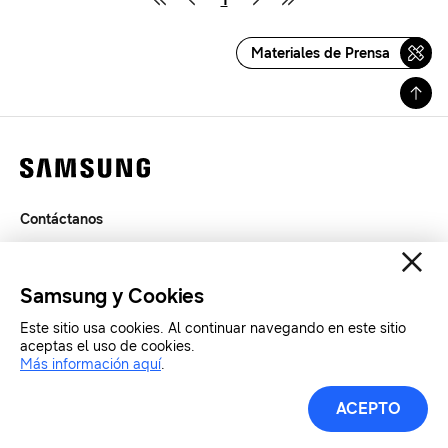
Materiales de Prensa
Contáctanos
Términos de Uso
Privacidad
Samsung y Cookies
SAMSUNG.COM
Este sitio usa cookies. Al continuar navegando en este sitio
aceptas el uso de cookies.
Copyright© SAMSUNG Todos los derechos reservados.
Más información aquí
.
ACEPTO