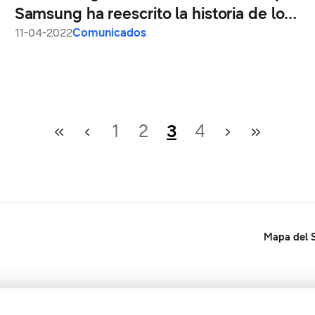
Samsung ha reescrito la historia de los
smartphones
11-04-2022
Comunicados
1
2
3
4
Mapa del S