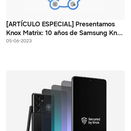
[ARTÍCULO ESPECIAL] Presentamos
Knox Matrix: 10 años de Samsung Knox
Security y la visión de Samsung para
05-06-2023
un futuro más seguro