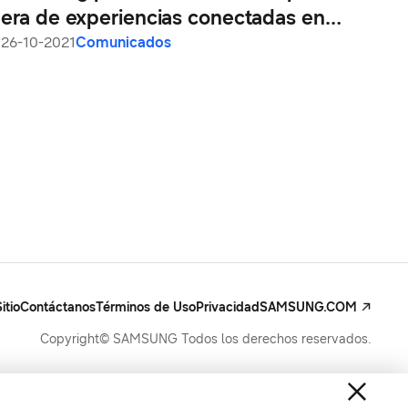
era de experiencias conectadas en
Samsung Developer Conference 2021
26-10-2021
Comunicados
itio
Contáctanos
Términos de Uso
Privacidad
SAMSUNG.COM
Copyright© SAMSUNG Todos los derechos reservados.