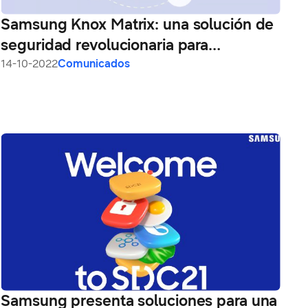
Samsung Knox Matrix: una solución de
seguridad revolucionaria para
experiencias de dispositivos cruzados
14-10-2022
Comunicados
de Samsung
Samsung presenta soluciones para una