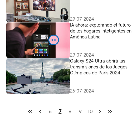
29-07-2024
IA ahora: explorando el futuro
de los hogares inteligentes en
América Latina
29-07-2024
Galaxy S24 Ultra abrirá las
transmisiones de los Juegos
Olímpicos de París 2024
26-07-2024
6
7
8
9
10