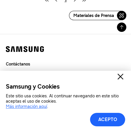
Materiales de Prensa
Contáctanos
Términos de Uso
Privacidad
Samsung y Cookies
SAMSUNG.COM
Este sitio usa cookies. Al continuar navegando en este sitio
aceptas el uso de cookies.
Copyright© SAMSUNG Todos los derechos reservados.
Más información aquí
.
ACEPTO