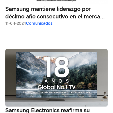
Samsung mantiene liderazgo por
décimo año consecutivo en el mercado
global de barras de sonido
11-04-2024
Comunicados
Samsung Electronics reafirma su