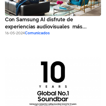
Con Samsung AI disfrute de
experiencias audiovisuales más
realistas e inmersivas
16-05-2024
Comunicados