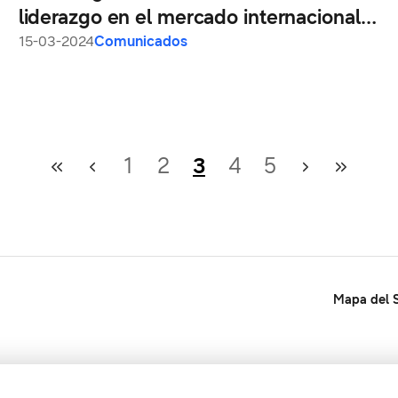
liderazgo en el mercado internacional
de televisores
15-03-2024
Comunicados
1
2
3
4
5
Mapa del S