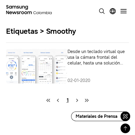
Etiquetas > Smoothy
Desde un teclado virtual que
usa la cámara frontal del
celular, hasta una solución
doméstica para prevenir la
caída del pelo: proyectos de
C-Lab de Samsung en el CES
02-01-2020
2020
1
Materiales de Prensa