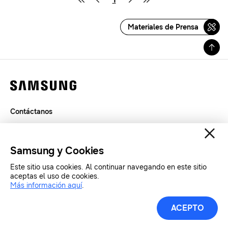
Materiales de Prensa
Contáctanos
Términos de Uso
Privacidad
Samsung y Cookies
SAMSUNG.COM
Este sitio usa cookies. Al continuar navegando en este sitio
aceptas el uso de cookies.
Copyright© SAMSUNG Todos los derechos reservados.
Más información aquí
.
ACEPTO