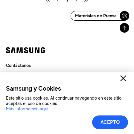
Materiales de Prensa
Contáctanos
Términos de Uso
Privacidad
Samsung y Cookies
SAMSUNG.COM
Este sitio usa cookies. Al continuar navegando en este sitio
aceptas el uso de cookies.
Copyright© SAMSUNG Todos los derechos reservados.
Más información aquí
.
ACEPTO