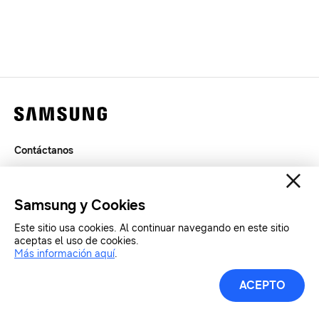
Contáctanos
Términos de Uso
Privacidad
Samsung y Cookies
SAMSUNG.COM
Este sitio usa cookies. Al continuar navegando en este sitio
aceptas el uso de cookies.
Copyright© SAMSUNG Todos los derechos reservados.
Más información aquí
.
ACEPTO