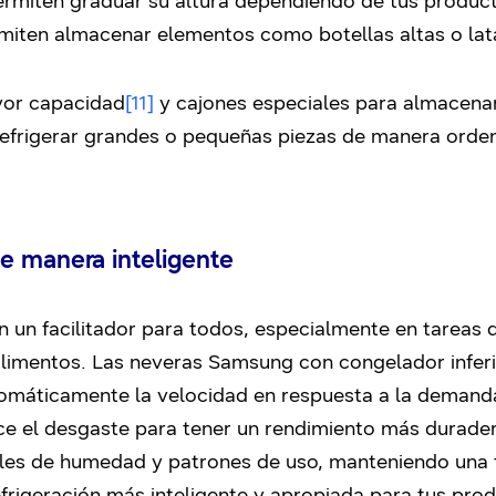
rmiten graduar su altura dependiendo de tus produc
rmiten almacenar elementos como botellas altas o lat
yor capacidad
[11]
y cajones especiales para almacenar
refrigerar grandes o pequeñas piezas de manera orden
de manera inteligente
n un facilitador para todos, especialmente en tareas
alimentos. Las neveras Samsung con congelador infer
utomáticamente la velocidad en respuesta a la demanda
uce el desgaste para tener un rendimiento más durade
eles de humedad y patrones de uso, manteniendo una
efrigeración más inteligente y apropiada para tus pro