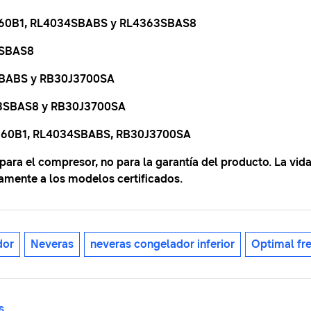
4160B1, RL4034SBABS y RL4363SBAS8
3SBAS8
4SBABS y RB30J3700SA
363SBAS8 y RB30J3700SA
4160B1, RL4034SBABS, RB30J3700SA
ara el compresor, no para la garantía del producto. La vida 
camente a los modelos certificados.
dor
Neveras
neveras congelador inferior
Optimal fr
s