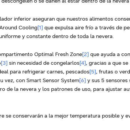
e descongelen o se dañen al estar dentro de la nevera
dor inferior aseguran que nuestros alimentos conser
 Around Cooling
[1]
que expulsa aire frío a través de pe
niforme y constante dentro de toda la nevera.
ompartimento Optimal Fresh Zone
[2]
que ayuda a cons
o
[3]
sin necesidad de congelarlos
[4]
, gracias a que se
deal para refrigerar carnes, pescados
[5]
, frutas o ver
su vez, con Smart Sensor System
[6]
y sus 5 sensores 
ro de la nevera y los patrones de uso, para ajustar 
e se conservarán a la mejor temperatura posible y ev