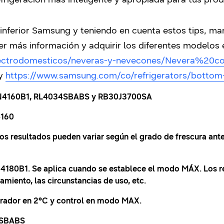
nferior Samsung y teniendo en cuenta estos tips, ma
er más información y adquirir los diferentes modelos 
lectrodomesticos/neveras-y-nevecones/Nevera%20co
y
https://www.samsung.com/co/refrigerators/bottom
30N4160B1, RL4034SBABS y RB30J3700SA
4160
Los resultados pueden variar según el grado de frescura an
180B1. Se aplica cuando se establece el modo MÁX. Los re
miento, las circunstancias de uso, etc.
erador en 2°C y control en modo MAX.
34SBABS