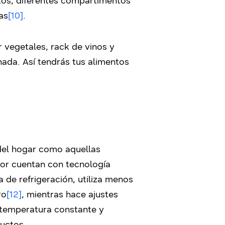
tos; diferentes compartimentos
as
[10]
.
 vegetales, rack de vinos y
ada. Así tendrás tus alimentos
 del hogar como aquellas
ior cuentan con tecnología
 de refrigeración, utiliza menos
ro
[12]
, mientras hace ajustes
 temperatura constante y
ductos.