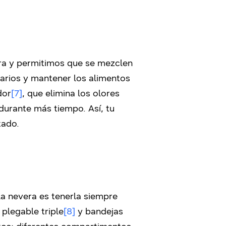
era y permitimos que se mezclen
uarios y mantener los alimentos
dor
[7]
, que elimina los olores
durante más tiempo. Así, tu
tado.
la nevera es tenerla siempre
plegable triple
[8]
y bandejas