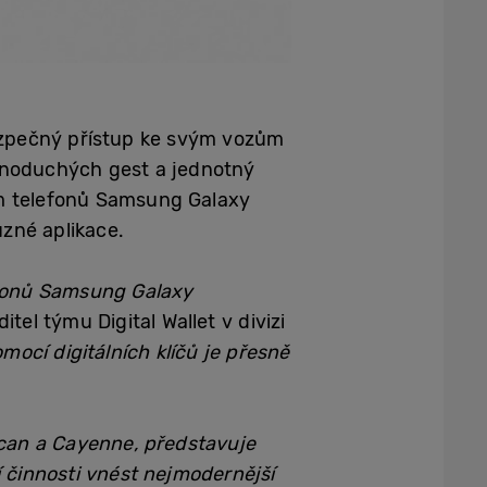
bezpečný přístup ke svým vozům
dnoduchých gest a jednotný
lům telefonů Samsung Galaxy
zné aplikace.
efonů Samsung Galaxy
itel týmu Digital Wallet v divizi
mocí digitálních klíčů je přesně
can a Cayenne, představuje
 činnosti vnést nejmodernější