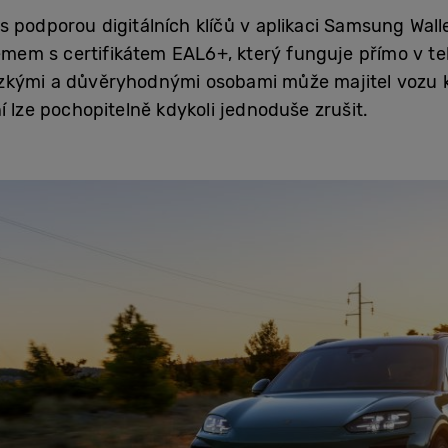
 podporou digitálních klíčů v aplikaci Samsung Walle
em s certifikátem EAL6+, který funguje přímo v tele
zkými a důvěryhodnými osobami může majitel vozu kl
í lze pochopitelně kdykoli jednoduše zrušit.