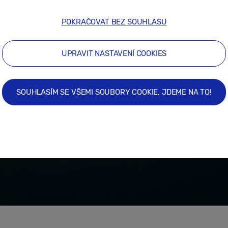
POKRAČOVAT BEZ SOUHLASU
UPRAVIT NASTAVENÍ COOKIES
SOUHLASÍM SE VŠEMI SOUBORY COOKIE, JDEME NA TO!