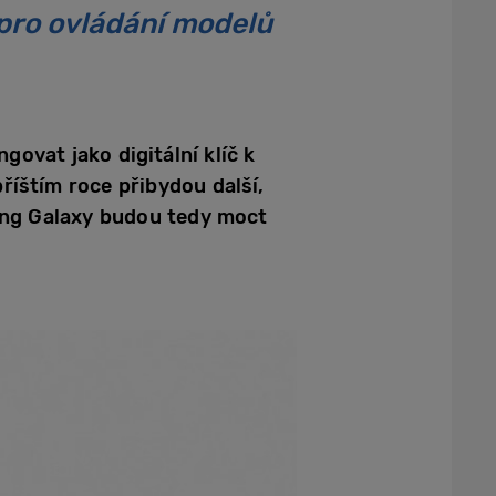
 pro ovládání modelů
ovat jako digitální klíč k
íštím roce přibydou další,
sung Galaxy budou tedy moct