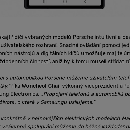
ískají řidiči vybraných modelů Porsche intuitivní a 
uživatelského rozhraní. Snadné ovládání pomocí je
bních nástrojů a digitálních klíčů umožňuje majite
odenních činností, aniž by k tomu museli střídat rů
áci s automobilkou Porsche můžeme uživatelům tel
tky,“
říká
Woncheol Chai
, výkonný viceprezident a řed
ung Electronics.
„Propojení telefonů a automobilů po
ivota, o které v Samsungu usilujeme.“
 konkrétně v nejnovějších elektrických modelech Ma
íky vzájemné spolupráci můžeme do běžné každodenní