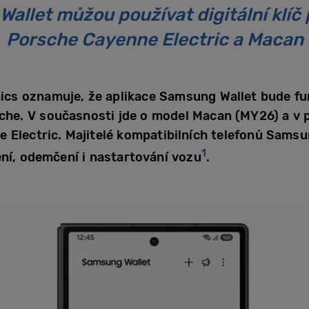
allet můžou používat digitální klíč
Porsche Cayenne Electric a Macan
s oznamuje, že aplikace Samsung Wallet bude fung
e. V současnosti jde o model Macan (MY26) a v př
e Electric. Majitelé kompatibilních telefonů Sam
1
ení, odemčení i nastartování vozu
.