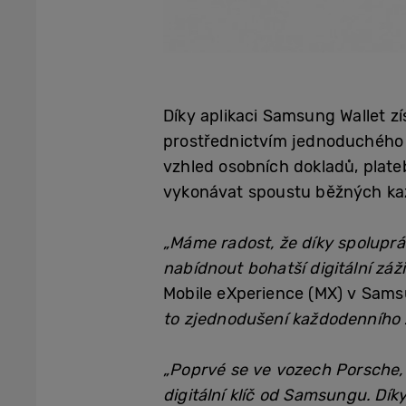
Díky aplikaci Samsung Wallet z
prostřednictvím jednoduchého 
vzhled osobních dokladů, plate
vykonávat spoustu běžných každ
„Máme radost, že díky spolupr
nabídnout bohatší digitální záži
Mobile eXperience (MX) v Sams
to zjednodušení každodenního ž
„Poprvé se ve vozech Porsche,
digitální klíč od Samsungu. D