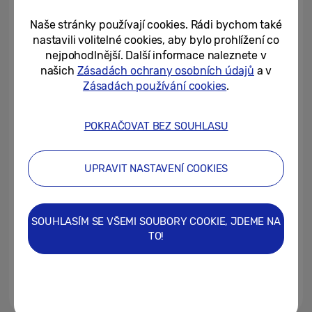
s novým smartphonem Galaxy...
Naše stránky používají cookies. Rádi bychom také
29/06/2022
nastavili volitelné cookies, aby bylo prohlížení co
nejpohodlnější. Další informace naleznete v
Samsung rozšiřuje profesionální
našich
Zásadách ochrany osobních údajů
a v
řadu monitorů ViewFinity o další
Zásadách používání cookies
.
model
21/06/2022
POKRAČOVAT BEZ SOUHLASU
Zpravodajské studio TV Nova
nemá v Česku obdoby. Největší
UPRAVIT NASTAVENÍ COOKIES
LED stěny na trhu dodal...
03/03/2022
SOUHLASÍM SE VŠEMI SOUBORY COOKIE, JDEME NA
S notebooky nové řady
TO!
Samsung Galaxy Book2 Pro
můžete pracovat kdekoli a cítit...
28/02/2022