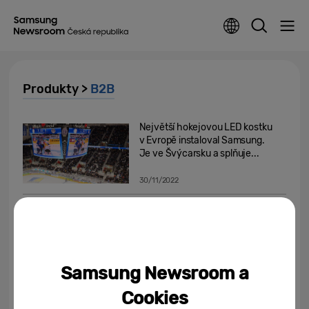
Produkty >
B2B
Největší hokejovou LED kostku
v Evropě instaloval Samsung.
Je ve Švýcarsku a splňuje...
30/11/2022
Knox Matrix: Převratné
bezpečnostní řešení pro
nejrůznější zařízení značky...
21/10/2022
Samsung Newsroom a
Bezpečný a odolný, stvořený
Cookies
pro moderní firmy: Seznamte se