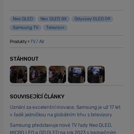
Neo QLED
Neo QLED 8K
Odyssey OLED G9
Samsung TV
Televizor
Produkty >
TV / AV
STÁHNOUT
SOUVISEJÍCÍ ČLÁNKY
Uznání za excelentní inovace: Samsung je už 17 let
v řadě jedničkou na globálním trhu s televizory
Samsung představuje nové TV řady Neo QLED,
MICRO LED a QD OLED na rok 2023 s bezpečným