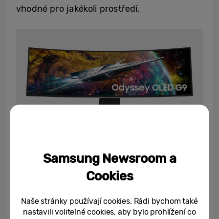
vhodné pro jakékoli prostředí.
Nový 77-palcový televizor OLED S95C od
Samsung Newsroom a
Samsungu přichází s oslnivým OLED
Cookies
displejem s bezkonkurenčním jasem a
kvalitou barev, 49-palcový monitor Odyssey
Naše stránky používají cookies. Rádi bychom také
OLED G9, vybavený duálním QHD 1800R
nastavili volitelné cookies, aby bylo prohlížení co