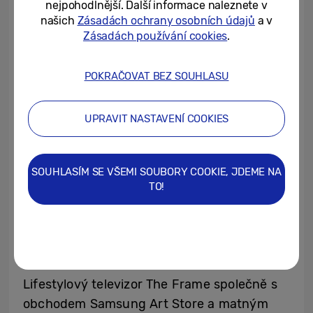
nejpohodlnější. Další informace naleznete v
zakřiveným displejem s poměrem stran 32:9
našich
Zásadách ochrany osobních údajů
a v
přináší prvotřídní herní zážitky.
Zásadách používání cookies
.
POKRAČOVAT BEZ SOUHLASU
UPRAVIT NASTAVENÍ COOKIES
SOUHLASÍM SE VŠEMI SOUBORY COOKIE, JDEME NA
TO!
Lifestylový televizor The Frame společně s
obchodem Samsung Art Store a matným