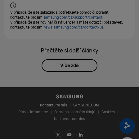
V případě, že jste zákazník a potřebujete pomoc či poradit,
kontaktujte prosím
samsung.com/cz/support/contact
.
V případě, že jste novinář či influencer a máte dotaz či požadavek,
kontaktujte prosím
news.samsung.com/cz/contact-us
.
Přečtěte si další články
Více zde
Kontaktujte nás
SAMSUNG.COM
Právní informace
Ochrana osobních údajů
Cookies
Nastavení cookies