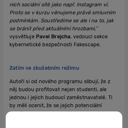
nich sociální sítě jako např. Instagram ví.
Proto se v kurzu věnujeme právě smluvním
podmínkám. Soustředíme se ale i na to, jak
se bránit před aktuálními hrozbami,”
vysvětluje
Pavel Brejcha
, vedoucí sekce
kybernetické bezpečnosti Fakescape.
Zatím ve zkušebním režimu
Autoři si od nového programu slibují, že z
něj budou profitovat nejen studenti, ale
jednou i jejich budoucí zaměstnavatelé. Ti
by měli ocenit, že se jejich potenciální
zaměstnanci budou umět chovat na
internetu zodpovědně. Díky absolvování