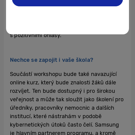
základě zpětné vazby dále upraven a
vyladěn. V rámci testování už si jej měli
možnost vyzkoušet například na střední
škole ART ECON v Prostějově, kde se setkal
s pozitivními ohlasy.
Nechce se zapojit i vaše škola?
Součástí workshopu bude také navazující
online kurz, který bude znalosti žáků dále
rozvíjet. Ten bude dostupný i pro širokou
veřejnost a může tak sloužit jako školení pro
úředníky, pracovníky nemocnic a dalších
institucí, které nástrahám v podobě
kybernetických útoků často čelí. Samsung
je hlavním partnerem programu, a kromě