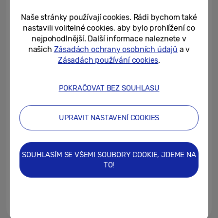
Naše stránky používají cookies. Rádi bychom také
28/01/2026
nastavili volitelné cookies, aby bylo prohlížení co
nejpohodlnější. Další informace naleznete v
[Editorial] Samsung a Zero Trust
našich
Zásadách ochrany osobních údajů
a v
aneb Jak se udává směr v
Zásadách používání cookies
.
zabezpečení podnikových...
27/01/2026
POKRAČOVAT BEZ SOUHLASU
5 důvodů, proč firmy potřebují
skládačky
UPRAVIT NASTAVENÍ COOKIES
01/09/2025
SOUHLASÍM SE VŠEMI SOUBORY COOKIE, JDEME NA
Galaxy Z Fold7 vs. Galaxy Z
TO!
Flip7: Která skládačka je pro vás
ta pravá?
20/08/2025