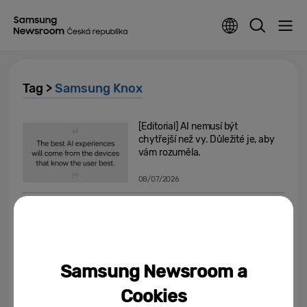
Tag >
Samsung Knox
[Editorial] AI nemusí být
chytřejší než vy. Důležité je, aby
vám rozuměla.
08/07/2026
Samsung na veletrhu VivaTech
2026 zdůrazňuje význam
otevřeného ekosystému k...
19/06/2026
Samsung Newsroom a
Již brzy: Nová úroveň soukromí
Cookies