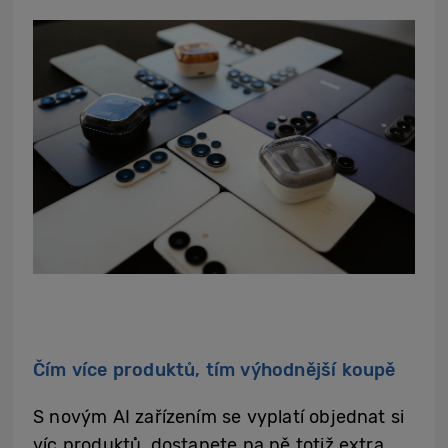
Čím více produktů, tím výhodnější koupě
S novým AI zařízením se vyplatí objednat si
víc produktů, dostanete na ně totiž extra