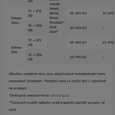
GB
Cobalt
Violet,
12 + 512
White,
35 690 Kč
30 690
GB
Silver
Galaxy
Shadow*,
S26+
12 + 256
Pink
30 690 Kč
–
GB
Gold*
12 + 512
29 490 Kč
23 990
GB
Galaxy
S26
12 + 256
23 990 Kč
–
GB
Všechny uvedené ceny jsou doporučené maloobchodní ceny
stanovené výrobcem. Prodejní cena se může lišit v závislosti
na prodejci.
*Dostupné exkluzivně na
samsung.cz
.
**Cena při využití nabídky vyšší kapacity paměti za cenu té
nižší