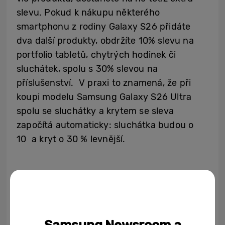
slevu. Pokud k nákupu některého
smartphonu z rodiny Galaxy S26 přidáte
dva další produkty, obdržíte 10% slevu na
portfolio tabletů, chytrých hodinek či
sluchátek, spolu s 30% slevou na
příslušenství. V praxi to znamená, že při
koupi modelu Samsung Galaxy S26 Ultra
spolu se sluchátky a krytem se sleva
započítá automaticky: sluchátka budou o
10 a kryt o 30 % levnější.
Sbírejte věrnostní body
Atraktivní výhody získáte také zapojením se