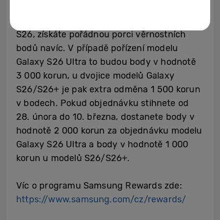
Pokud si v období mezi 25. – 27. únorem
zakoupíte jeden z nových modelů Galaxy
S26, získáte pořádnou porci věrnostních
bodů navíc. V případě pořízení modelu
Galaxy S26 Ultra to budou body v hodnotě
3 000 korun, u dvojice modelů Galaxy
S26/S26+ je pak extra odměna 1 500 korun
v bodech. Pokud objednávku stihnete od
28. února do 10. března, dostanete body v
hodnotě 2 000 korun za objednávku modelu
Galaxy S26 Ultra a body v hodnotě 1 000
korun u modelů S26/S26+.
Víc o programu Samsung Rewards zde:
https://www.samsung.com/cz/rewards/