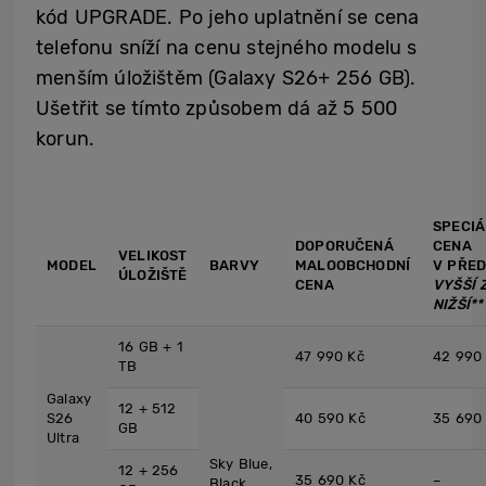
kód UPGRADE. Po jeho uplatnění se cena
telefonu sníží na cenu stejného modelu s
menším úložištěm (Galaxy S26+ 256 GB).
Ušetřit se tímto způsobem dá až 5 500
korun.
SPECIÁ
DOPORUČENÁ
CENA
VELIKOST
MODEL
BARVY
MALOOBCHODNÍ
V PŘE
ÚLOŽIŠTĚ
CENA
VYŠŠÍ 
NIŽŠÍ**
16 GB + 1
47 990 Kč
42 990
TB
Galaxy
12 + 512
S26
40 590 Kč
35 690
GB
Ultra
Sky Blue,
12 + 256
35 690 Kč
–
Black,